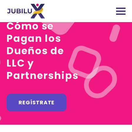
September 4, 2024
Cómo se
Pagan los
Dueños de
LLC y
Partnerships
REGÍSTRATE